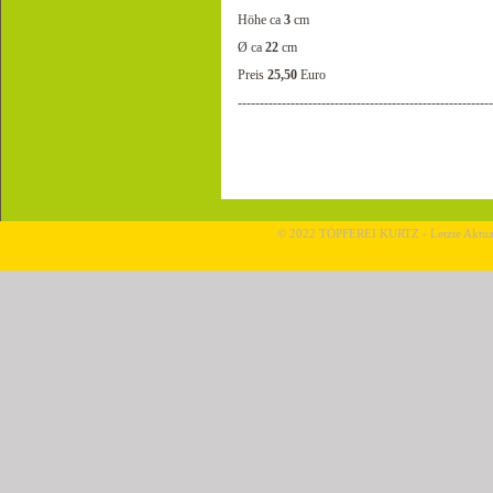
Höhe ca
3
cm
Ø ca
22
cm
Preis
25,50
Euro
---------------------------------------------------------
© 2022 TÖPFEREI KURTZ - Letzte Aktual