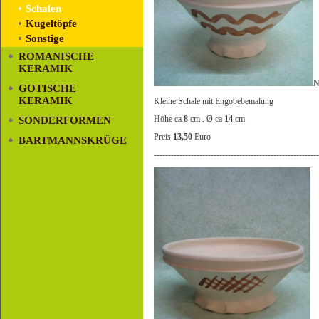
Schalen
Kugeltöpfe
Sonstige
ROMANISCHE
KERAMIK
N
GOTISCHE
KERAMIK
Kleine Schale mit Engobebemalung
Höhe ca
8
cm . Ø ca
14
cm
SONDERFORMEN
Preis
13,50
Euro
BARTMANNSKRÜGE
----------------------------------------------------------