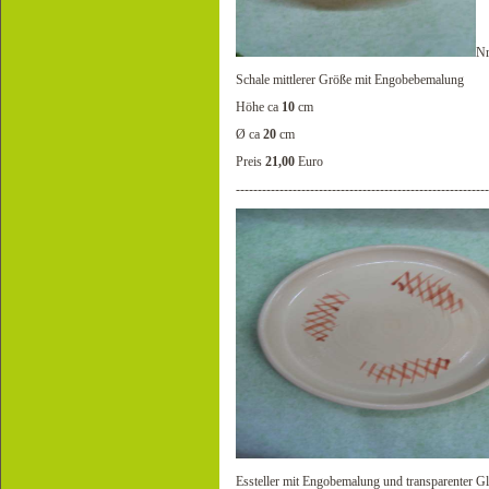
Nr
Schale mittlerer Größe mit Engobebemalung
Höhe ca
10
cm
Ø ca
20
cm
Preis
21,00
Euro
----------------------------------------------------------
Essteller mit Engobemalung und transparenter G