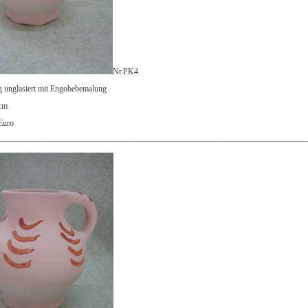
Nr.PK4
g unglasiert mit Engobebemalung
cm
Euro
----------------------------------------------------------------------------------------------------------------