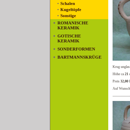
Schalen
Kugeltöpfe
Sonstige
ROMANISCHE
KERAMIK
GOTISCHE
KERAMIK
SONDERFORMEN
BARTMANNSKRÜGE
Krug unglas
Höhe ca
21
Preis
32,00
Auf Wunsch 
--------------