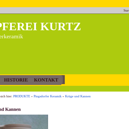
Star
PFEREI KURTZ
terkeramik
HISTORIE
KONTAKT
sich hier:
PRODUKTE
»
Pingsdorfer Keramik
»
Krüge und Kannen
nd Kannen