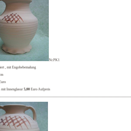
Nr.PK1
iert , mit Engobebemalung
cm
Euro
mit Innenglasur
5,00
Euro Aufpreis
-----------------------------------------------------------------------------------------------------------------