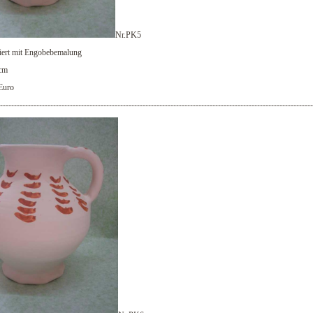
Nr.PK5
iert mit Engobebemalung
cm
Euro
----------------------------------------------------------------------------------------------------------------