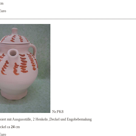
cm
Euro
----------------------------------------------------------------------------------------------------------------
Nr.PK8
siert mit Ausgusstülle, 2 Henkeln ,Deckel und Engobebemalung
ckel ca
24
cm
Euro