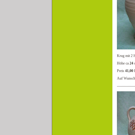
Krug mit 2 
Höhe ca
24
Preis
41,00
Auf Wunsch 
---------------