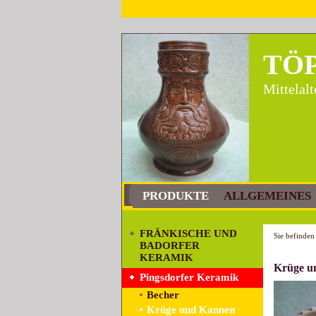
TÖ
Mittelal
PRODUKTE
ALLGEMEINES
FRÄNKISCHE UND
Sie befinden 
BADORFER
KERAMIK
Krüge u
Pingsdorfer Keramik
Becher
Krüge und Kannen