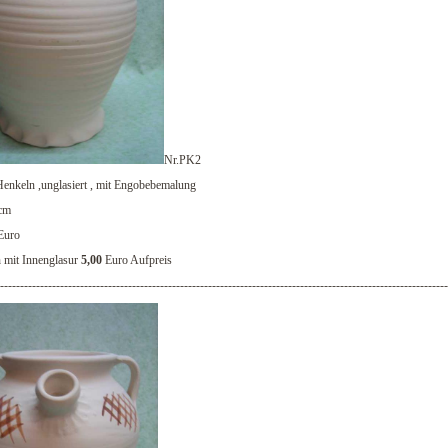
Nr.PK2
Henkeln ,unglasiert , mit Engobebemalung
cm
Euro
mit Innenglasur
5,00
Euro Aufpreis
----------------------------------------------------------------------------------------------------------------