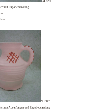
Nr.PK6
iert mit Engobebemalung
cm
Euro
----------------------------------------------------------------------------------------------------------------
Nr.PK7
iert mit Abstufungen und Engobebemalung